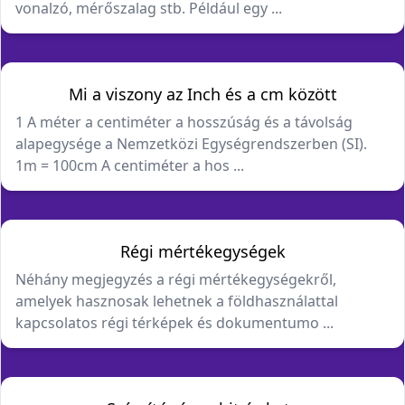
vonalzó, mérőszalag stb. Például egy ...
Mi a viszony az Inch és a cm között
1 A méter a centiméter a hosszúság és a távolság
alapegysége a Nemzetközi Egységrendszerben (SI).
1m = 100cm A centiméter a hos ...
Régi mértékegységek
Néhány megjegyzés a régi mértékegységekről,
amelyek hasznosak lehetnek a földhasználattal
kapcsolatos régi térképek és dokumentumo ...