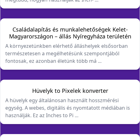
Családalapítás és munkalehetőségek Kelet-
Magyarországon – állás Nyíregyháza területén
A környezetünkben elérhető álláshelyek elsősorban
természetesen a megélhetésünk szempontjából
fontosak, ez azonban életünk több má ...
Hüvelyk to Pixelek konverter
A hüvelyk egy általánosan használt hosszmérési
egység. A webes, digitális és nyomtatott médiában is
használják. Ez az Inches to Pi ...