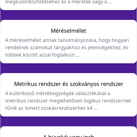
megkülönböztetéséhez és a méretek vagy a ...
Méréselmélet
A méréselmélet annak tanulmányozása, hogy hogyan
rendelnek számokat tárgyakhoz és jelenségekhez, és
többek között azzal foglalkozi ...
Metrikus rendszer és szokványos rendszer
A különböző mértékegységek választékával a
metrikus rendszer meglehetősen logikus rendszernek
tűnik az ismert szokásrendszerhez ké ...