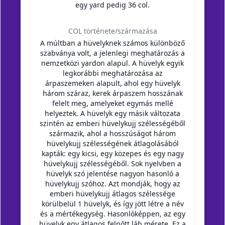
egy yard pedig 36 col.
COL története/származása
A múltban a hüvelyknek számos különböző
szabványa volt, a jelenlegi meghatározás a
nemzetközi yardon alapul. A hüvelyk egyik
legkorábbi meghatározása az
árpaszemeken alapult, ahol egy hüvelyk
három száraz, kerek árpaszem hosszának
felelt meg, amelyeket egymás mellé
helyeztek. A hüvelyk egy másik változata
szintén az emberi hüvelykujj szélességéből
származik, ahol a hosszúságot három
hüvelykujj szélességének átlagolásából
kapták: egy kicsi, egy közepes és egy nagy
hüvelykujj szélességéből. Sok nyelvben a
hüvelyk szó jelentése nagyon hasonló a
hüvelykujj szóhoz. Azt mondják, hogy az
emberi hüvelykujj átlagos szélessége
körülbelül 1 hüvelyk, és így jött létre a név
és a mértékegység. Hasonlóképpen, az egy
hüvelyk egy átlagos felnőtt láb mérete. Ez a