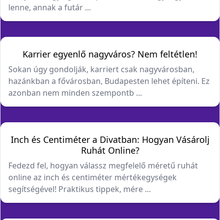
lenne, annak a futár ...
Karrier egyenlő nagyváros? Nem feltétlen!
Sokan úgy gondolják, karriert csak nagyvárosban,
hazánkban a fővárosban, Budapesten lehet építeni. Ez
azonban nem minden szempontb ...
Inch és Centiméter a Divatban: Hogyan Vásárolj
Ruhát Online?
Fedezd fel, hogyan válassz megfelelő méretű ruhát
online az inch és centiméter mértékegységek
segítségével! Praktikus tippek, mére ...