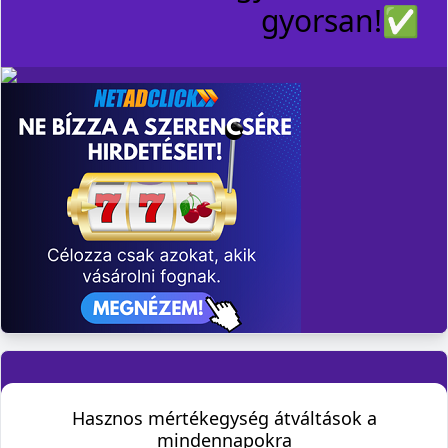
gyorsan!✅️
Hasznos mértékegység átváltások a
mindennapokra