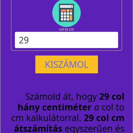
col to cm
KISZÁMOL
Számold át, hogy
29 col
hány centiméter
a
col to
cm kalkulátorral.
29 col cm
átszámítás
egyszerűen és