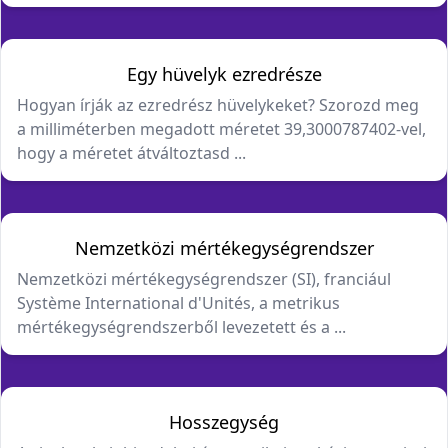
Egy hüvelyk ezredrésze
Hogyan írják az ezredrész hüvelykeket? Szorozd meg
a milliméterben megadott méretet 39,3000787402-vel,
hogy a méretet átváltoztasd ...
Nemzetközi mértékegységrendszer
Nemzetközi mértékegységrendszer (SI), franciául
Système International d'Unités, a metrikus
mértékegységrendszerből levezetett és a ...
Hosszegység