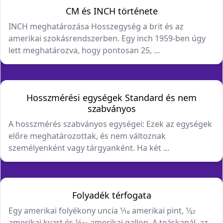
CM és INCH története
INCH meghatározása Hosszegység a brit és az
amerikai szokásrendszerben. Egy inch 1959-ben úgy
lett meghatározva, hogy pontosan 25, ...
Hosszmérési egységek Standard és nem
szabványos
A hosszmérés szabványos egységei: Ezek az egységek
előre meghatározottak, és nem változnak
személyenként vagy tárgyanként. Ha két ...
Folyadék térfogata
Egy amerikai folyékony uncia 1⁄16 amerikai pint, 1⁄32
amerikai kvart és 1⁄128 amerikai gallon. A teáskanál, az