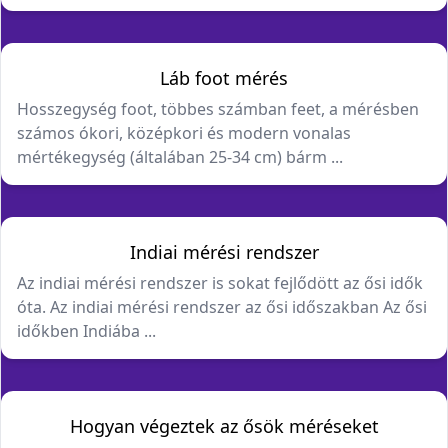
Láb foot mérés
Hosszegység foot, többes számban feet, a mérésben
számos ókori, középkori és modern vonalas
mértékegység (általában 25-34 cm) bárm ...
Indiai mérési rendszer
Az indiai mérési rendszer is sokat fejlődött az ősi idők
óta. Az indiai mérési rendszer az ősi időszakban Az ősi
időkben Indiába ...
Hogyan végeztek az ősök méréseket