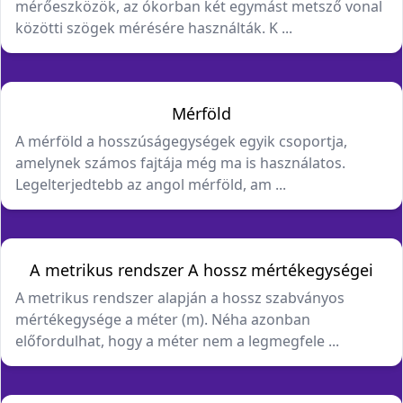
mérőeszközök, az ókorban két egymást metsző vonal
közötti szögek mérésére használták. K ...
Mérföld
A mérföld a hosszúságegységek egyik csoportja,
amelynek számos fajtája még ma is használatos.
Legelterjedtebb az angol mérföld, am ...
A metrikus rendszer A hossz mértékegységei
A metrikus rendszer alapján a hossz szabványos
mértékegysége a méter (m). Néha azonban
előfordulhat, hogy a méter nem a legmegfele ...