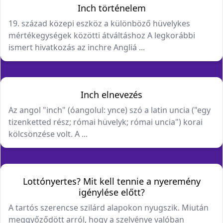
Inch történelem
19. század közepi eszköz a különböző hüvelykes
mértékegységek közötti átváltáshoz A legkorábbi
ismert hivatkozás az inchre Angliá ...
Inch elnevezés
Az angol "inch" (óangolul: ynce) szó a latin uncia ("egy
tizenketted rész; római hüvelyk; római uncia") korai
kölcsönzése volt. A ...
Lottónyertes? Mit kell tennie a nyeremény
igénylése előtt?
A tartós szerencse szilárd alapokon nyugszik. Miután
meggyőződött arról, hogy a szelvénye valóban