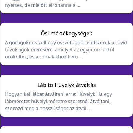
nyertes, de mielőtt elrohanna a ...
Ősi mértékegységek
A görögöknek volt egy összefüggő rendszerük a rövid
távolságok mérésére, amelyet az egyiptomiaktól
örököltek, és a rómaiakhoz kerü ...
Láb to Hüvelyk átváltás
Hogyan kell lábat átváltani erre: Hüvelyk Ha egy
lábméretet hüvelykméretre szeretnél átváltani,
szorozd meg a hosszúságot az átvál ...