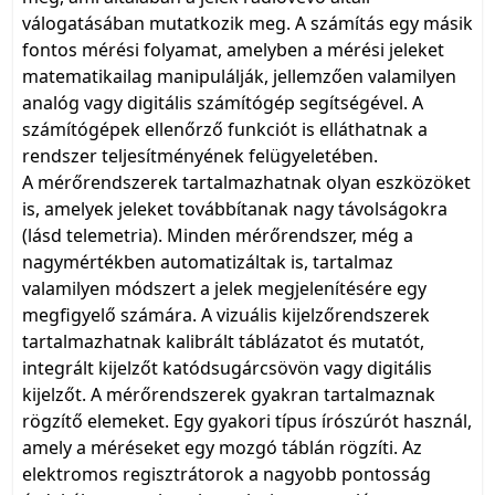
válogatásában mutatkozik meg. A számítás egy másik
fontos mérési folyamat, amelyben a mérési jeleket
matematikailag manipulálják, jellemzően valamilyen
analóg vagy digitális számítógép segítségével. A
számítógépek ellenőrző funkciót is elláthatnak a
rendszer teljesítményének felügyeletében.
A mérőrendszerek tartalmazhatnak olyan eszközöket
is, amelyek jeleket továbbítanak nagy távolságokra
(lásd telemetria). Minden mérőrendszer, még a
nagymértékben automatizáltak is, tartalmaz
valamilyen módszert a jelek megjelenítésére egy
megfigyelő számára. A vizuális kijelzőrendszerek
tartalmazhatnak kalibrált táblázatot és mutatót,
integrált kijelzőt katódsugárcsövön vagy digitális
kijelzőt. A mérőrendszerek gyakran tartalmaznak
rögzítő elemeket. Egy gyakori típus írószúrót használ,
amely a méréseket egy mozgó táblán rögzíti. Az
elektromos regisztrátorok a nagyobb pontosság