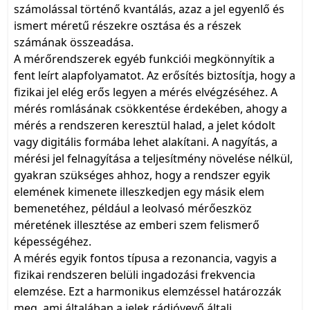
számolással történő kvantálás, azaz a jel egyenlő és
ismert méretű részekre osztása és a részek
számának összeadása.
A mérőrendszerek egyéb funkciói megkönnyítik a
fent leírt alapfolyamatot. Az erősítés biztosítja, hogy a
fizikai jel elég erős legyen a mérés elvégzéséhez. A
mérés romlásának csökkentése érdekében, ahogy a
mérés a rendszeren keresztül halad, a jelet kódolt
vagy digitális formába lehet alakítani. A nagyítás, a
mérési jel felnagyítása a teljesítmény növelése nélkül,
gyakran szükséges ahhoz, hogy a rendszer egyik
elemének kimenete illeszkedjen egy másik elem
bemenetéhez, például a leolvasó mérőeszköz
méretének illesztése az emberi szem felismerő
képességéhez.
A mérés egyik fontos típusa a rezonancia, vagyis a
fizikai rendszeren belüli ingadozási frekvencia
elemzése. Ezt a harmonikus elemzéssel határozzák
meg, ami általában a jelek rádióvevő általi