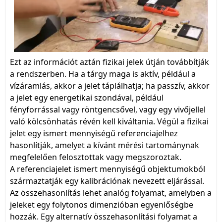
Ezt az információt aztán fizikai jelek útján továbbítják
a rendszerben. Ha a tárgy maga is aktív, például a
vízáramlás, akkor a jelet táplálhatja; ha passzív, akkor
a jelet egy energetikai szondával, például
fényforrással vagy röntgencsővel, vagy egy vivőjellel
való kölcsönhatás révén kell kiváltania. Végül a fizikai
jelet egy ismert mennyiségű referenciajelhez
hasonlítják, amelyet a kívánt mérési tartománynak
megfelelően felosztottak vagy megszoroztak.
A referenciajelet ismert mennyiségű objektumokból
származtatják egy kalibrációnak nevezett eljárással.
Az összehasonlítás lehet analóg folyamat, amelyben a
jeleket egy folytonos dimenzióban egyenlőségbe
hozzák. Egy alternatív összehasonlítási folyamat a